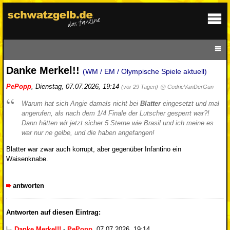
Danke Merkel!!
(WM / EM / Olympische Spiele aktuell)
PePopp
,
Dienstag, 07.07.2026, 19:14
(vor 29 Tagen)
@ CedricVanDerGun
Warum hat sich Angie damals nicht bei
Blatter
eingesetzt und mal
angerufen, als nach dem 1/4 Finale der Lutscher gesperrt war?!
Dann hätten wir jetzt sicher 5 Sterne wie Brasil und ich meine es
war nur ne gelbe, und die haben angefangen!
Blatter war zwar auch korrupt, aber gegenüber Infantino ein
Waisenknabe.
antworten
Antworten auf diesen Eintrag:
Danke Merkel!!
-
PePopp
,
07.07.2026, 19:14