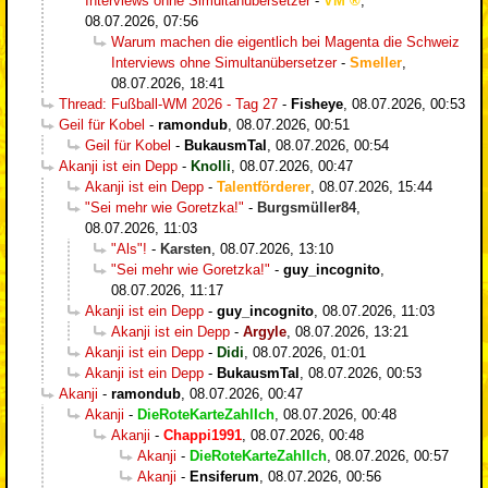
Interviews ohne Simultanübersetzer
-
VM
,
08.07.2026, 07:56
Warum machen die eigentlich bei Magenta die Schweiz
Interviews ohne Simultanübersetzer
-
Smeller
,
08.07.2026, 18:41
Thread: Fußball-WM 2026 - Tag 27
-
Fisheye
,
08.07.2026, 00:53
Geil für Kobel
-
ramondub
,
08.07.2026, 00:51
Geil für Kobel
-
BukausmTal
,
08.07.2026, 00:54
Akanji ist ein Depp
-
Knolli
,
08.07.2026, 00:47
Akanji ist ein Depp
-
Talentförderer
,
08.07.2026, 15:44
"Sei mehr wie Goretzka!"
-
Burgsmüller84
,
08.07.2026, 11:03
"Als"!
-
Karsten
,
08.07.2026, 13:10
"Sei mehr wie Goretzka!"
-
guy_incognito
,
08.07.2026, 11:17
Akanji ist ein Depp
-
guy_incognito
,
08.07.2026, 11:03
Akanji ist ein Depp
-
Argyle
,
08.07.2026, 13:21
Akanji ist ein Depp
-
Didi
,
08.07.2026, 01:01
Akanji ist ein Depp
-
BukausmTal
,
08.07.2026, 00:53
Akanji
-
ramondub
,
08.07.2026, 00:47
Akanji
-
DieRoteKarteZahlIch
,
08.07.2026, 00:48
Akanji
-
Chappi1991
,
08.07.2026, 00:48
Akanji
-
DieRoteKarteZahlIch
,
08.07.2026, 00:57
Akanji
-
Ensiferum
,
08.07.2026, 00:56