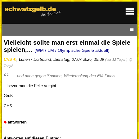
Vielleicht sollte man erst einmal die Spiele
spielen,...
(WM / EM / Olympische Spiele aktuell)
CHS
,
Lünen / Dortmund
,
Dienstag, 07.07.2026, 19:39
(vor 32 Tagen)
@
TobyS
…und dann gegen Spanien, Wiederholung des EM Finals.
...bevor man die Felle vergibt.
Gruß
CHS
antworten
Antworten auf diesen Eintrag: