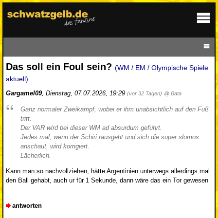
Das soll ein Foul sein?
(WM / EM / Olympische Spiele
aktuell)
Gargamel09
,
Dienstag, 07.07.2026, 19:29
(vor 32 Tagen)
@ Bata
Ganz normaler Zweikampf, wobei er ihm unabsichtlich auf den Fuß
tritt.
Der VAR wird bei dieser WM ad absurdum geführt.
Jedes mal, wenn der Schiri rausgeht und sich die super slomos
anschaut, wird korrigiert.
Lächerlich.
Kann man so nachvollziehen, hätte Argentinien unterwegs allerdings mal
den Ball gehabt, auch ur für 1 Sekunde, dann wäre das ein Tor gewesen
antworten