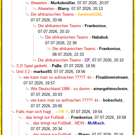
Abwarten
-
Murksknüller
,
07.07.2026, 20:07
Abwarten
-
Blarry
,
07.07.2026, 20:13
Die afrikanischen Teams
-
Sentinel2150
,
07.07.2026, 20:06
Die afrikanischen Teams
-
Frankonius
,
07.07.2026, 20:10
Die afrikanischen Teams
-
Habakuk
,
07.07.2026, 22:38
Die afrikanischen Teams
-
Frankonius
,
08.07.2026, 22:33
Die afrikanischen Teams
-
CF
,
07.07.2026, 20:10
3:2! Spiel gedreht.
-
PaBe
,
07.07.2026, 19:56
Und 3:2
-
markus93
,
07.07.2026, 19:56
wie kann man so aufmachen ????? -kt-
-
Floatdownstream
,
07.07.2026, 19:57
Wie Deutschland 1986 - so dumm
-
einergehtnochrein
,
07.07.2026, 20:03
wie kann man so aufmachen ????? -kt-
-
bobschulz
,
07.07.2026, 20:00
Falls man sich fragt...
-
VM
,
07.07.2026, 19:54
..das bringt nur Fußball...
-
Frankonius
,
07.07.2026, 19:58
..das bringt nur Fußball...NEIN
-
McMisch
,
07.07.2026, 20:34
..das bringt nur Fußball...
-
Blarry
,
07.07.2026, 20:16