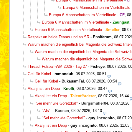
Europa 6 Mannschaften im Viertelfinale
-
CF
Europa 6 Mannschaften im Viertelfinale
Europa 6 Mannschaften im Viertelfinale
-
CF
,
08
Europa 6 Mannschaften im Viertelfinale
-
Zaungast
,
Europa 6 Mannschaften im Viertelfinale
-
Smeller
,
08.07
Respekt an beide Teams und an SR
-
Ensiferum
,
08.07.202
Warum machen die eigentlich bei Magenta die Schweiz Inter
Warum machen die eigentlich bei Magenta die Schweiz I
Warum machen die eigentlich bei Magenta die Schwe
Thread: Fußball-WM 2026 - Tag 27
-
Fisheye
,
08.07.2026, 0
Geil für Kobel
-
ramondub
,
08.07.2026, 00:51
Geil für Kobel
-
BukausmTal
,
08.07.2026, 00:54
Akanji ist ein Depp
-
Knolli
,
08.07.2026, 00:47
Akanji ist ein Depp
-
Talentförderer
,
08.07.2026, 15:44
"Sei mehr wie Goretzka!"
-
Burgsmüller84
,
08.07.2026, 
"Als"!
-
Karsten
,
08.07.2026, 13:10
"Sei mehr wie Goretzka!"
-
guy_incognito
,
08.07.20
Akanji ist ein Depp
-
guy_incognito
,
08.07.2026, 11:03