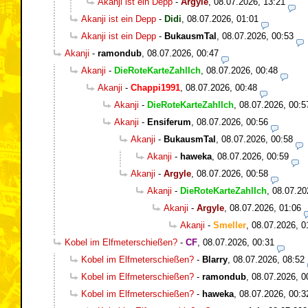
Akanji ist ein Depp
-
Argyle
,
08.07.2026, 13:21
Akanji ist ein Depp
-
Didi
,
08.07.2026, 01:01
Akanji ist ein Depp
-
BukausmTal
,
08.07.2026, 00:53
Akanji
-
ramondub
,
08.07.2026, 00:47
Akanji
-
DieRoteKarteZahlIch
,
08.07.2026, 00:48
Akanji
-
Chappi1991
,
08.07.2026, 00:48
Akanji
-
DieRoteKarteZahlIch
,
08.07.2026, 00:5
Akanji
-
Ensiferum
,
08.07.2026, 00:56
Akanji
-
BukausmTal
,
08.07.2026, 00:58
Akanji
-
haweka
,
08.07.2026, 00:59
Akanji
-
Argyle
,
08.07.2026, 00:58
Akanji
-
DieRoteKarteZahlIch
,
08.07.20
Akanji
-
Argyle
,
08.07.2026, 01:06
Akanji
-
Smeller
,
08.07.2026, 0
Kobel im Elfmeterschießen?
-
CF
,
08.07.2026, 00:31
Kobel im Elfmeterschießen?
-
Blarry
,
08.07.2026, 08:52
Kobel im Elfmeterschießen?
-
ramondub
,
08.07.2026, 0
Kobel im Elfmeterschießen?
-
haweka
,
08.07.2026, 00:3