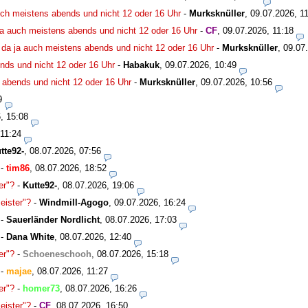
uch meistens abends und nicht 12 oder 16 Uhr
-
Murksknüller
,
09.07.2026, 1
ja auch meistens abends und nicht 12 oder 16 Uhr
-
CF
,
09.07.2026, 11:18
 da ja auch meistens abends und nicht 12 oder 16 Uhr
-
Murksknüller
,
09.07
nds und nicht 12 oder 16 Uhr
-
Habakuk
,
09.07.2026, 10:49
 abends und nicht 12 oder 16 Uhr
-
Murksknüller
,
09.07.2026, 10:56
9
, 15:08
 11:24
tte92-
,
08.07.2026, 07:56
-
tim86
,
08.07.2026, 18:52
er"?
-
Kutte92-
,
08.07.2026, 19:06
eister"?
-
Windmill-Agogo
,
09.07.2026, 16:24
-
Sauerländer Nordlicht
,
08.07.2026, 17:03
-
Dana White
,
08.07.2026, 12:40
er"?
-
Schoeneschooh
,
08.07.2026, 15:18
-
majae
,
08.07.2026, 11:27
er"?
-
homer73
,
08.07.2026, 16:26
eister"?
-
CF
,
08.07.2026, 16:50