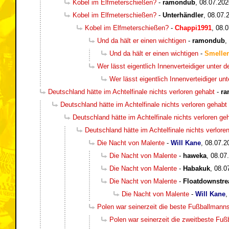
Kobel im Elfmeterschießen?
-
ramondub
,
08.07.202
Kobel im Elfmeterschießen?
-
Unterhändler
,
08.07.
Kobel im Elfmeterschießen?
-
Chappi1991
,
08.0
Und da hält er einen wichtigen
-
ramondub
,
Und da hält er einen wichtigen
-
Smeller
Wer lässt eigentlich Innenverteidiger unter 
Wer lässt eigentlich Innenverteidiger un
Deutschland hätte im Achtelfinale nichts verloren gehabt
-
ra
Deutschland hätte im Achtelfinale nichts verloren gehabt
Deutschland hätte im Achtelfinale nichts verloren ge
Deutschland hätte im Achtelfinale nichts verlore
Die Nacht von Malente
-
Will Kane
,
08.07.2
Die Nacht von Malente
-
haweka
,
08.07
Die Nacht von Malente
-
Habakuk
,
08.0
Die Nacht von Malente
-
Floatdownstr
Die Nacht von Malente
-
Will Kane
Polen war seinerzeit die beste Fußballmann
Polen war seinerzeit die zweitbeste Fu