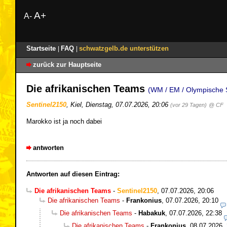
A+
A-
Startseite
FAQ
schwatzgelb.de unterstützen
|
|
zurück zur Hauptseite
Die afrikanischen Teams
(WM / EM / Olympische S
Sentinel2150
,
Kiel
,
Dienstag, 07.07.2026, 20:06
(vor 29 Tagen)
@ CF
Marokko ist ja noch dabei
antworten
Antworten auf diesen Eintrag:
Die afrikanischen Teams
-
Sentinel2150
,
07.07.2026, 20:06
Die afrikanischen Teams
-
Frankonius
,
07.07.2026, 20:10
Die afrikanischen Teams
-
Habakuk
,
07.07.2026, 22:38
Die afrikanischen Teams
-
Frankonius
,
08.07.2026,