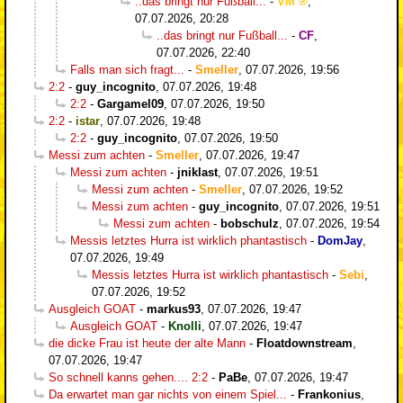
..das bringt nur Fußball...
-
VM
,
07.07.2026, 20:28
..das bringt nur Fußball...
-
CF
,
07.07.2026, 22:40
Falls man sich fragt...
-
Smeller
,
07.07.2026, 19:56
2:2
-
guy_incognito
,
07.07.2026, 19:48
2:2
-
Gargamel09
,
07.07.2026, 19:50
2:2
-
istar
,
07.07.2026, 19:48
2:2
-
guy_incognito
,
07.07.2026, 19:50
Messi zum achten
-
Smeller
,
07.07.2026, 19:47
Messi zum achten
-
jniklast
,
07.07.2026, 19:51
Messi zum achten
-
Smeller
,
07.07.2026, 19:52
Messi zum achten
-
guy_incognito
,
07.07.2026, 19:51
Messi zum achten
-
bobschulz
,
07.07.2026, 19:54
Messis letztes Hurra ist wirklich phantastisch
-
DomJay
,
07.07.2026, 19:49
Messis letztes Hurra ist wirklich phantastisch
-
Sebi
,
07.07.2026, 19:52
Ausgleich GOAT
-
markus93
,
07.07.2026, 19:47
Ausgleich GOAT
-
Knolli
,
07.07.2026, 19:47
die dicke Frau ist heute der alte Mann
-
Floatdownstream
,
07.07.2026, 19:47
So schnell kanns gehen.... 2:2
-
PaBe
,
07.07.2026, 19:47
Da erwartet man gar nichts von einem Spiel...
-
Frankonius
,