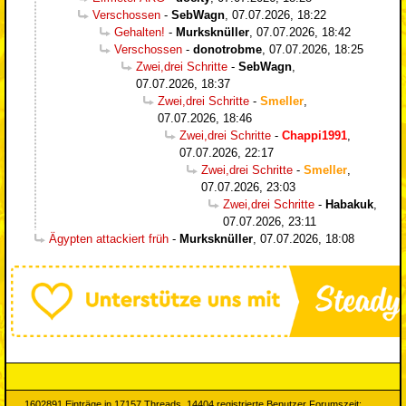
Verschossen
-
SebWagn
,
07.07.2026, 18:22
Gehalten!
-
Murksknüller
,
07.07.2026, 18:42
Verschossen
-
donotrobme
,
07.07.2026, 18:25
Zwei,drei Schritte
-
SebWagn
,
07.07.2026, 18:37
Zwei,drei Schritte
-
Smeller
,
07.07.2026, 18:46
Zwei,drei Schritte
-
Chappi1991
,
07.07.2026, 22:17
Zwei,drei Schritte
-
Smeller
,
07.07.2026, 23:03
Zwei,drei Schritte
-
Habakuk
,
07.07.2026, 23:11
Ägypten attackiert früh
-
Murksknüller
,
07.07.2026, 18:08
1602891 Einträge in 17157 Threads, 14404 registrierte Benutzer Forumszeit: