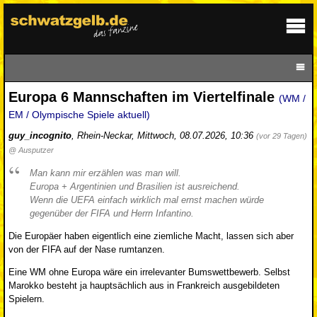
Europa 6 Mannschaften im Viertelfinale
(WM /
EM / Olympische Spiele aktuell)
guy_incognito
,
Rhein-Neckar
,
Mittwoch, 08.07.2026, 10:36
(vor 29 Tagen)
@ Ausputzer
Man kann mir erzählen was man will.
Europa + Argentinien und Brasilien ist ausreichend.
Wenn die UEFA einfach wirklich mal ernst machen würde
gegenüber der FIFA und Herrn Infantino.
Die Europäer haben eigentlich eine ziemliche Macht, lassen sich aber
von der FIFA auf der Nase rumtanzen.
Eine WM ohne Europa wäre ein irrelevanter Bumswettbewerb. Selbst
Marokko besteht ja hauptsächlich aus in Frankreich ausgebildeten
Spielern.