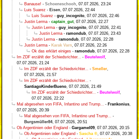
Banause!
-
Schoeneschooh
,
07.07.2026, 23:24
Luis Suarez
-
Eisen
,
07.07.2026, 22:44
Luis Suarez
-
guy_incognito
,
07.07.2026, 22:46
Justin Lerma
-
captain_gut
,
07.07.2026, 22:27
Justin Lerma
-
guy_incognito
,
07.07.2026, 22:41
Justin Lerma
-
ramondub
,
07.07.2026, 23:43
Justin Lerma
-
ramondub
,
07.07.2026, 22:28
Justin Lerma
-
Karak Varn
,
07.07.2026, 22:26
Ok das erklärt einiges
-
ramondub
,
07.07.2026, 22:28
Im ZDF erzählt der Schiedsrichter...
-
Beutelwolf
,
07.07.2026, 21:24
Im ZDF erzählt der Schiedsrichter...
-
Smeller
,
07.07.2026, 21:57
Im ZDF erzählt der Schiedsrichter...
-
SantiagoKinderBueno
,
07.07.2026, 21:49
Im ZDF erzählt der Schiedsrichter...
-
Beutelwolf
,
07.07.2026, 22:22
Mal abgesehen von FIFA, Infantino und Trump...
-
Frankonius
,
07.07.2026, 20:39
Mal abgesehen von FIFA, Infantino und Trump...
-
Burgsmüller84
,
07.07.2026, 20:51
Ob Argentinien oder England
-
Gargamel09
,
07.07.2026, 20:15
Ob Argentinien oder England
-
Sascha
,
07.07.2026, 20:38