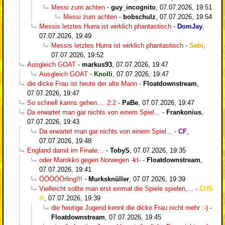
Messi zum achten
-
guy_incognito
,
07.07.2026, 19:51
Messi zum achten
-
bobschulz
,
07.07.2026, 19:54
Messis letztes Hurra ist wirklich phantastisch
-
DomJay
,
07.07.2026, 19:49
Messis letztes Hurra ist wirklich phantastisch
-
Sebi
,
07.07.2026, 19:52
Ausgleich GOAT
-
markus93
,
07.07.2026, 19:47
Ausgleich GOAT
-
Knolli
,
07.07.2026, 19:47
die dicke Frau ist heute der alte Mann
-
Floatdownstream
,
07.07.2026, 19:47
So schnell kanns gehen.... 2:2
-
PaBe
,
07.07.2026, 19:47
Da erwartet man gar nichts von einem Spiel...
-
Frankonius
,
07.07.2026, 19:43
Da erwartet man gar nichts von einem Spiel...
-
CF
,
07.07.2026, 19:48
England damit im Finale…
-
TobyS
,
07.07.2026, 19:35
oder Marokko gegen Norwegen -kt-
-
Floatdownstream
,
07.07.2026, 19:41
ÖÖÖÖÖrling!!!
-
Murksknüller
,
07.07.2026, 19:39
Vielleicht sollte man erst einmal die Spiele spielen,...
-
CHS
,
07.07.2026, 19:39
die heutige Jugend kennt die dicke Frau nicht mehr :-)
-
Floatdownstream
,
07.07.2026, 19:45