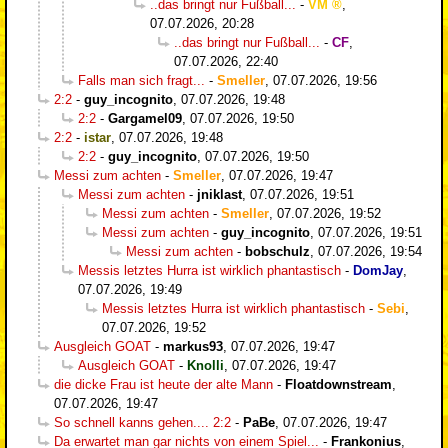
..das bringt nur Fußball...
-
VM
,
07.07.2026, 20:28
..das bringt nur Fußball...
-
CF
,
07.07.2026, 22:40
Falls man sich fragt...
-
Smeller
,
07.07.2026, 19:56
2:2
-
guy_incognito
,
07.07.2026, 19:48
2:2
-
Gargamel09
,
07.07.2026, 19:50
2:2
-
istar
,
07.07.2026, 19:48
2:2
-
guy_incognito
,
07.07.2026, 19:50
Messi zum achten
-
Smeller
,
07.07.2026, 19:47
Messi zum achten
-
jniklast
,
07.07.2026, 19:51
Messi zum achten
-
Smeller
,
07.07.2026, 19:52
Messi zum achten
-
guy_incognito
,
07.07.2026, 19:51
Messi zum achten
-
bobschulz
,
07.07.2026, 19:54
Messis letztes Hurra ist wirklich phantastisch
-
DomJay
,
07.07.2026, 19:49
Messis letztes Hurra ist wirklich phantastisch
-
Sebi
,
07.07.2026, 19:52
Ausgleich GOAT
-
markus93
,
07.07.2026, 19:47
Ausgleich GOAT
-
Knolli
,
07.07.2026, 19:47
die dicke Frau ist heute der alte Mann
-
Floatdownstream
,
07.07.2026, 19:47
So schnell kanns gehen.... 2:2
-
PaBe
,
07.07.2026, 19:47
Da erwartet man gar nichts von einem Spiel...
-
Frankonius
,