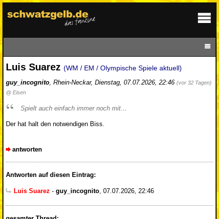
Luis Suarez
(WM / EM / Olympische Spiele aktuell)
guy_incognito
,
Rhein-Neckar
,
Dienstag, 07.07.2026, 22:46
(vor 32 Tagen)
@ Eisen
Spielt auch einfach immer noch mit…
Der hat halt den notwendigen Biss.
antworten
Antworten auf diesen Eintrag:
Luis Suarez
-
guy_incognito
,
07.07.2026, 22:46
gesamter Thread: