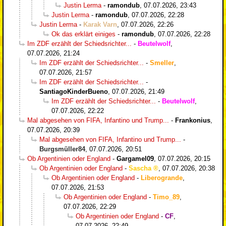
Justin Lerma
-
ramondub
,
07.07.2026, 23:43
Justin Lerma
-
ramondub
,
07.07.2026, 22:28
Justin Lerma
-
Karak Varn
,
07.07.2026, 22:26
Ok das erklärt einiges
-
ramondub
,
07.07.2026, 22:28
Im ZDF erzählt der Schiedsrichter...
-
Beutelwolf
,
07.07.2026, 21:24
Im ZDF erzählt der Schiedsrichter...
-
Smeller
,
07.07.2026, 21:57
Im ZDF erzählt der Schiedsrichter...
-
SantiagoKinderBueno
,
07.07.2026, 21:49
Im ZDF erzählt der Schiedsrichter...
-
Beutelwolf
,
07.07.2026, 22:22
Mal abgesehen von FIFA, Infantino und Trump...
-
Frankonius
,
07.07.2026, 20:39
Mal abgesehen von FIFA, Infantino und Trump...
-
Burgsmüller84
,
07.07.2026, 20:51
Ob Argentinien oder England
-
Gargamel09
,
07.07.2026, 20:15
Ob Argentinien oder England
-
Sascha
,
07.07.2026, 20:38
Ob Argentinien oder England
-
Liberogrande
,
07.07.2026, 21:53
Ob Argentinien oder England
-
Timo_89
,
07.07.2026, 22:29
Ob Argentinien oder England
-
CF
,
07.07.2026, 22:49