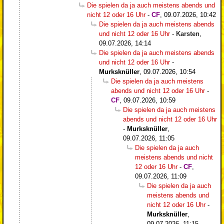
Die spielen da ja auch meistens abends und
nicht 12 oder 16 Uhr
-
CF
,
09.07.2026, 10:42
Die spielen da ja auch meistens abends
und nicht 12 oder 16 Uhr
-
Karsten
,
09.07.2026, 14:14
Die spielen da ja auch meistens abends
und nicht 12 oder 16 Uhr
-
Murksknüller
,
09.07.2026, 10:54
Die spielen da ja auch meistens
abends und nicht 12 oder 16 Uhr
-
CF
,
09.07.2026, 10:59
Die spielen da ja auch meistens
abends und nicht 12 oder 16 Uhr
-
Murksknüller
,
09.07.2026, 11:05
Die spielen da ja auch
meistens abends und nicht
12 oder 16 Uhr
-
CF
,
09.07.2026, 11:09
Die spielen da ja auch
meistens abends und
nicht 12 oder 16 Uhr
-
Murksknüller
,
09.07.2026, 11:15