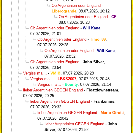
Ob Argentinien oder England
-
Liberogrande
,
08.07.2026, 10:12
Ob Argentinien oder England
-
CF
,
08.07.2026, 10:23
Ob Argentinien oder England
-
Will Kane
,
07.07.2026, 21:01
Ob Argentinien oder England
-
Timo_89
,
07.07.2026, 22:28
Ob Argentinien oder England
-
Will Kane
,
07.07.2026, 23:32
Ob Argentinien oder England
-
John Silver
,
07.07.2026, 20:54
Vergiss mal...
-
VM
,
07.07.2026, 20:28
Vergiss mal...
-
LBKS2007
,
07.07.2026, 20:45
Vergiss mal...
-
Bounty
,
07.07.2026, 21:14
lieber Argentinien GEGEN England
-
Floatdownstream
,
07.07.2026, 20:25
lieber Argentinien GEGEN England
-
Frankonius
,
07.07.2026, 20:32
lieber Argentinien GEGEN England
-
Mario Girotti
,
07.07.2026, 20:42
lieber Argentinien GEGEN England
-
John
Silver
,
07.07.2026, 21:52