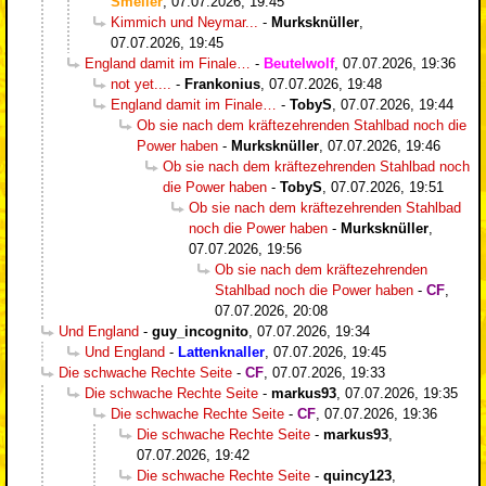
Smeller
,
07.07.2026, 19:45
Kimmich und Neymar...
-
Murksknüller
,
07.07.2026, 19:45
England damit im Finale…
-
Beutelwolf
,
07.07.2026, 19:36
not yet....
-
Frankonius
,
07.07.2026, 19:48
England damit im Finale…
-
TobyS
,
07.07.2026, 19:44
Ob sie nach dem kräftezehrenden Stahlbad noch die
Power haben
-
Murksknüller
,
07.07.2026, 19:46
Ob sie nach dem kräftezehrenden Stahlbad noch
die Power haben
-
TobyS
,
07.07.2026, 19:51
Ob sie nach dem kräftezehrenden Stahlbad
noch die Power haben
-
Murksknüller
,
07.07.2026, 19:56
Ob sie nach dem kräftezehrenden
Stahlbad noch die Power haben
-
CF
,
07.07.2026, 20:08
Und England
-
guy_incognito
,
07.07.2026, 19:34
Und England
-
Lattenknaller
,
07.07.2026, 19:45
Die schwache Rechte Seite
-
CF
,
07.07.2026, 19:33
Die schwache Rechte Seite
-
markus93
,
07.07.2026, 19:35
Die schwache Rechte Seite
-
CF
,
07.07.2026, 19:36
Die schwache Rechte Seite
-
markus93
,
07.07.2026, 19:42
Die schwache Rechte Seite
-
quincy123
,