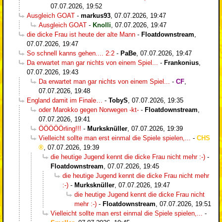
07.07.2026, 19:52
Ausgleich GOAT
-
markus93
,
07.07.2026, 19:47
Ausgleich GOAT
-
Knolli
,
07.07.2026, 19:47
die dicke Frau ist heute der alte Mann
-
Floatdownstream
,
07.07.2026, 19:47
So schnell kanns gehen.... 2:2
-
PaBe
,
07.07.2026, 19:47
Da erwartet man gar nichts von einem Spiel...
-
Frankonius
,
07.07.2026, 19:43
Da erwartet man gar nichts von einem Spiel...
-
CF
,
07.07.2026, 19:48
England damit im Finale…
-
TobyS
,
07.07.2026, 19:35
oder Marokko gegen Norwegen -kt-
-
Floatdownstream
,
07.07.2026, 19:41
ÖÖÖÖÖrling!!!
-
Murksknüller
,
07.07.2026, 19:39
Vielleicht sollte man erst einmal die Spiele spielen,...
-
CHS
,
07.07.2026, 19:39
die heutige Jugend kennt die dicke Frau nicht mehr :-)
-
Floatdownstream
,
07.07.2026, 19:45
die heutige Jugend kennt die dicke Frau nicht mehr
:-)
-
Murksknüller
,
07.07.2026, 19:47
die heutige Jugend kennt die dicke Frau nicht
mehr :-)
-
Floatdownstream
,
07.07.2026, 19:51
Vielleicht sollte man erst einmal die Spiele spielen,...
-