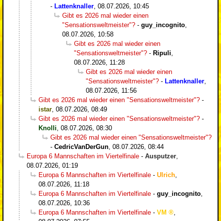
-
Lattenknaller
,
08.07.2026, 10:45
Gibt es 2026 mal wieder einen
"Sensationsweltmeister"?
-
guy_incognito
,
08.07.2026, 10:58
Gibt es 2026 mal wieder einen
"Sensationsweltmeister"?
-
Ripuli
,
08.07.2026, 11:28
Gibt es 2026 mal wieder einen
"Sensationsweltmeister"?
-
Lattenknaller
,
08.07.2026, 11:56
Gibt es 2026 mal wieder einen "Sensationsweltmeister"?
-
istar
,
08.07.2026, 08:49
Gibt es 2026 mal wieder einen "Sensationsweltmeister"?
-
Knolli
,
08.07.2026, 08:30
Gibt es 2026 mal wieder einen "Sensationsweltmeister"?
-
CedricVanDerGun
,
08.07.2026, 08:44
Europa 6 Mannschaften im Viertelfinale
-
Ausputzer
,
08.07.2026, 01:19
Europa 6 Mannschaften im Viertelfinale
-
Ulrich
,
08.07.2026, 11:18
Europa 6 Mannschaften im Viertelfinale
-
guy_incognito
,
08.07.2026, 10:36
Europa 6 Mannschaften im Viertelfinale
-
VM
,