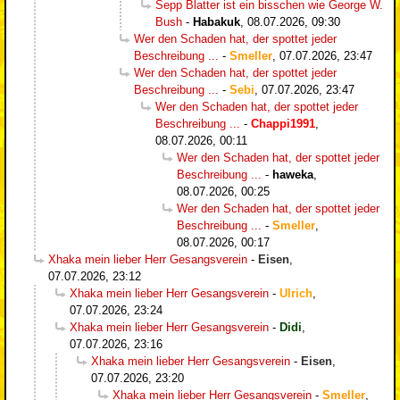
Sepp Blatter ist ein bisschen wie George W.
Bush
-
Habakuk
,
08.07.2026, 09:30
Wer den Schaden hat, der spottet jeder
Beschreibung ...
-
Smeller
,
07.07.2026, 23:47
Wer den Schaden hat, der spottet jeder
Beschreibung ...
-
Sebi
,
07.07.2026, 23:47
Wer den Schaden hat, der spottet jeder
Beschreibung ...
-
Chappi1991
,
08.07.2026, 00:11
Wer den Schaden hat, der spottet jeder
Beschreibung ...
-
haweka
,
08.07.2026, 00:25
Wer den Schaden hat, der spottet jeder
Beschreibung ...
-
Smeller
,
08.07.2026, 00:17
Xhaka mein lieber Herr Gesangsverein
-
Eisen
,
07.07.2026, 23:12
Xhaka mein lieber Herr Gesangsverein
-
Ulrich
,
07.07.2026, 23:24
Xhaka mein lieber Herr Gesangsverein
-
Didi
,
07.07.2026, 23:16
Xhaka mein lieber Herr Gesangsverein
-
Eisen
,
07.07.2026, 23:20
Xhaka mein lieber Herr Gesangsverein
-
Smeller
,