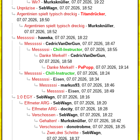
Wir?
-
Murksknüller
,
07.07.2026, 19:22
Unpräzise
-
SebWagn
,
07.07.2026, 18:52
Argentinien spielt typisch dreckig
-
Titandrücker
,
07.07.2026, 18:50
Argentinien spielt typisch dreckig
-
Murksknüller
,
07.07.2026, 18:52
Messsssi
-
haweka
,
07.07.2026, 18:22
Messsssi
-
CedricVanDerGun
,
07.07.2026, 18:47
Messsssi
-
Chill-Instructor
,
07.07.2026, 18:55
Danke Merkel!!
-
CedricVanDerGun
,
07.07.2026, 18:58
Danke Merkel!!
-
PePopp
,
07.07.2026, 19:14
Messsssi
-
Chill-Instructor
,
07.07.2026, 18:24
Messsssi
-
Eisen
,
07.07.2026, 18:34
Messsssi
-
markus93
,
07.07.2026, 18:46
Messsssi
-
Eisen
,
07.07.2026, 18:49
1:0 EGY
-
SebWagn
,
07.07.2026, 18:16
Elfmeter ARG
-
SebWagn
,
07.07.2026, 18:20
Elfmeter ARG
-
docity
,
07.07.2026, 18:28
Verschossen
-
SebWagn
,
07.07.2026, 18:22
Gehalten!
-
Murksknüller
,
07.07.2026, 18:42
Verschossen
-
donotrobme
,
07.07.2026, 18:25
Zwei,drei Schritte
-
SebWagn
,
07.07.2026, 18:37