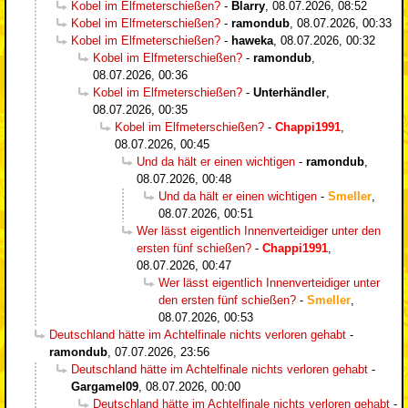
Kobel im Elfmeterschießen?
-
Blarry
,
08.07.2026, 08:52
Kobel im Elfmeterschießen?
-
ramondub
,
08.07.2026, 00:33
Kobel im Elfmeterschießen?
-
haweka
,
08.07.2026, 00:32
Kobel im Elfmeterschießen?
-
ramondub
,
08.07.2026, 00:36
Kobel im Elfmeterschießen?
-
Unterhändler
,
08.07.2026, 00:35
Kobel im Elfmeterschießen?
-
Chappi1991
,
08.07.2026, 00:45
Und da hält er einen wichtigen
-
ramondub
,
08.07.2026, 00:48
Und da hält er einen wichtigen
-
Smeller
,
08.07.2026, 00:51
Wer lässt eigentlich Innenverteidiger unter den
ersten fünf schießen?
-
Chappi1991
,
08.07.2026, 00:47
Wer lässt eigentlich Innenverteidiger unter
den ersten fünf schießen?
-
Smeller
,
08.07.2026, 00:53
Deutschland hätte im Achtelfinale nichts verloren gehabt
-
ramondub
,
07.07.2026, 23:56
Deutschland hätte im Achtelfinale nichts verloren gehabt
-
Gargamel09
,
08.07.2026, 00:00
Deutschland hätte im Achtelfinale nichts verloren gehabt
-