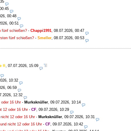
:35
00:45
026, 00:48
2026, 00:51
n fünf schießen?
-
Chappi1991
,
08.07.2026, 00:47
ersten fünf schießen?
-
Smeller
,
08.07.2026, 00:53
e
,
07.07.2026, 15:09
2026, 10:32
026, 06:59
7.2026, 12:32
 oder 16 Uhr
-
Murksknüller
,
09.07.2026, 10:14
t 12 oder 16 Uhr
-
CF
,
09.07.2026, 10:29
nicht 12 oder 16 Uhr
-
Murksknüller
,
09.07.2026, 10:31
und nicht 12 oder 16 Uhr
-
CF
,
09.07.2026, 10:42