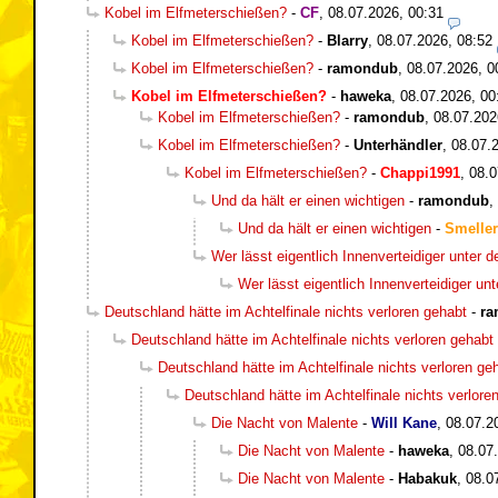
Kobel im Elfmeterschießen?
-
CF
,
08.07.2026, 00:31
Kobel im Elfmeterschießen?
-
Blarry
,
08.07.2026, 08:52
Kobel im Elfmeterschießen?
-
ramondub
,
08.07.2026, 0
Kobel im Elfmeterschießen?
-
haweka
,
08.07.2026, 00
Kobel im Elfmeterschießen?
-
ramondub
,
08.07.202
Kobel im Elfmeterschießen?
-
Unterhändler
,
08.07.
Kobel im Elfmeterschießen?
-
Chappi1991
,
08.0
Und da hält er einen wichtigen
-
ramondub
,
Und da hält er einen wichtigen
-
Smeller
Wer lässt eigentlich Innenverteidiger unter 
Wer lässt eigentlich Innenverteidiger un
Deutschland hätte im Achtelfinale nichts verloren gehabt
-
ra
Deutschland hätte im Achtelfinale nichts verloren gehabt
Deutschland hätte im Achtelfinale nichts verloren ge
Deutschland hätte im Achtelfinale nichts verlore
Die Nacht von Malente
-
Will Kane
,
08.07.2
Die Nacht von Malente
-
haweka
,
08.07
Die Nacht von Malente
-
Habakuk
,
08.0