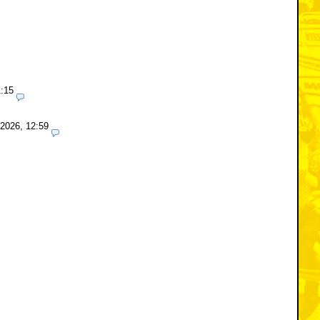
1:15
.2026, 12:59