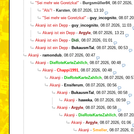
"Sei mehr wie Goretzka!"
-
Burgsmüller84
,
08.07.2026, 
"Als"!
-
Karsten
,
08.07.2026, 13:10
"Sei mehr wie Goretzka!"
-
guy_incognito
,
08.07.20
Akanji ist ein Depp
-
guy_incognito
,
08.07.2026, 11:03
Akanji ist ein Depp
-
Argyle
,
08.07.2026, 13:21
Akanji ist ein Depp
-
Didi
,
08.07.2026, 01:01
Akanji ist ein Depp
-
BukausmTal
,
08.07.2026, 00:53
Akanji
-
ramondub
,
08.07.2026, 00:47
Akanji
-
DieRoteKarteZahlIch
,
08.07.2026, 00:48
Akanji
-
Chappi1991
,
08.07.2026, 00:48
Akanji
-
DieRoteKarteZahlIch
,
08.07.2026, 00:5
Akanji
-
Ensiferum
,
08.07.2026, 00:56
Akanji
-
BukausmTal
,
08.07.2026, 00:58
Akanji
-
haweka
,
08.07.2026, 00:59
Akanji
-
Argyle
,
08.07.2026, 00:58
Akanji
-
DieRoteKarteZahlIch
,
08.07.20
Akanji
-
Argyle
,
08.07.2026, 01:06
Akanji
-
Smeller
,
08.07.2026, 0