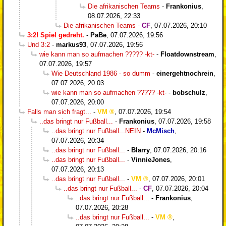
Die afrikanischen Teams
-
Frankonius
,
08.07.2026, 22:33
Die afrikanischen Teams
-
CF
,
07.07.2026, 20:10
3:2! Spiel gedreht.
-
PaBe
,
07.07.2026, 19:56
Und 3:2
-
markus93
,
07.07.2026, 19:56
wie kann man so aufmachen ????? -kt-
-
Floatdownstream
,
07.07.2026, 19:57
Wie Deutschland 1986 - so dumm
-
einergehtnochrein
,
07.07.2026, 20:03
wie kann man so aufmachen ????? -kt-
-
bobschulz
,
07.07.2026, 20:00
Falls man sich fragt...
-
VM
,
07.07.2026, 19:54
..das bringt nur Fußball...
-
Frankonius
,
07.07.2026, 19:58
..das bringt nur Fußball...NEIN
-
McMisch
,
07.07.2026, 20:34
..das bringt nur Fußball...
-
Blarry
,
07.07.2026, 20:16
..das bringt nur Fußball...
-
VinnieJones
,
07.07.2026, 20:13
..das bringt nur Fußball...
-
VM
,
07.07.2026, 20:01
..das bringt nur Fußball...
-
CF
,
07.07.2026, 20:04
..das bringt nur Fußball...
-
Frankonius
,
07.07.2026, 20:28
..das bringt nur Fußball...
-
VM
,