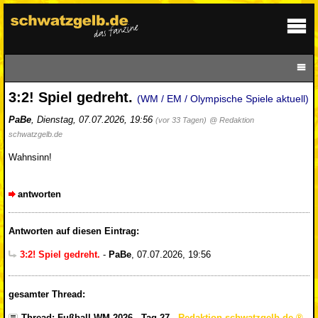
3:2! Spiel gedreht.
(WM / EM / Olympische Spiele aktuell)
PaBe
,
Dienstag, 07.07.2026, 19:56
(vor 33 Tagen)
@ Redaktion
schwatzgelb.de
Wahnsinn!
antworten
Antworten auf diesen Eintrag:
3:2! Spiel gedreht.
-
PaBe
,
07.07.2026, 19:56
gesamter Thread:
Thread: Fußball-WM 2026 - Tag 27
-
Redaktion schwatzgelb.de
,