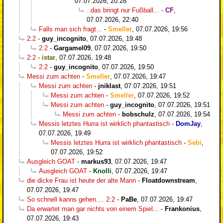
07.07.2026, 20:28
..das bringt nur Fußball...
-
CF
,
07.07.2026, 22:40
Falls man sich fragt...
-
Smeller
,
07.07.2026, 19:56
2:2
-
guy_incognito
,
07.07.2026, 19:48
2:2
-
Gargamel09
,
07.07.2026, 19:50
2:2
-
istar
,
07.07.2026, 19:48
2:2
-
guy_incognito
,
07.07.2026, 19:50
Messi zum achten
-
Smeller
,
07.07.2026, 19:47
Messi zum achten
-
jniklast
,
07.07.2026, 19:51
Messi zum achten
-
Smeller
,
07.07.2026, 19:52
Messi zum achten
-
guy_incognito
,
07.07.2026, 19:51
Messi zum achten
-
bobschulz
,
07.07.2026, 19:54
Messis letztes Hurra ist wirklich phantastisch
-
DomJay
,
07.07.2026, 19:49
Messis letztes Hurra ist wirklich phantastisch
-
Sebi
,
07.07.2026, 19:52
Ausgleich GOAT
-
markus93
,
07.07.2026, 19:47
Ausgleich GOAT
-
Knolli
,
07.07.2026, 19:47
die dicke Frau ist heute der alte Mann
-
Floatdownstream
,
07.07.2026, 19:47
So schnell kanns gehen.... 2:2
-
PaBe
,
07.07.2026, 19:47
Da erwartet man gar nichts von einem Spiel...
-
Frankonius
,
07.07.2026, 19:43