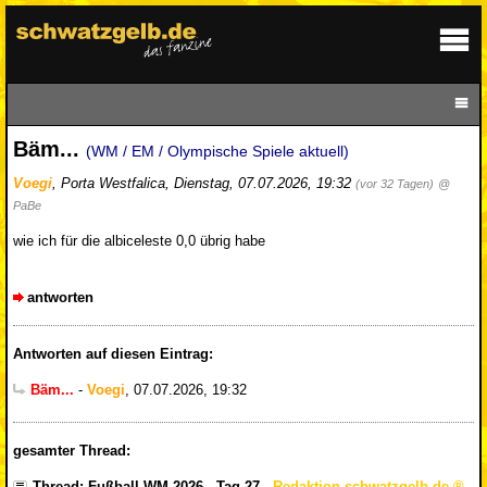
Bäm...
(WM / EM / Olympische Spiele aktuell)
Voegi
,
Porta Westfalica
,
Dienstag, 07.07.2026, 19:32
(vor 32 Tagen)
@
PaBe
wie ich für die albiceleste 0,0 übrig habe
antworten
Antworten auf diesen Eintrag:
Bäm...
-
Voegi
,
07.07.2026, 19:32
gesamter Thread:
Thread: Fußball-WM 2026 - Tag 27
-
Redaktion schwatzgelb.de
,