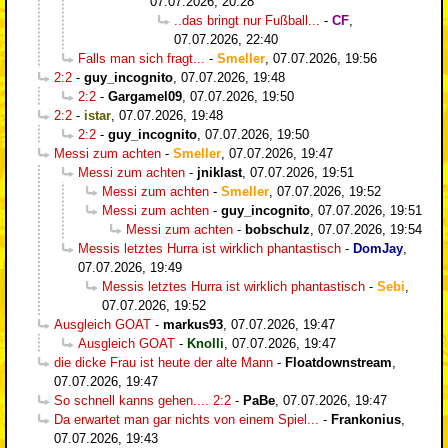
07.07.2026, 20:28
..das bringt nur Fußball...
-
CF
,
07.07.2026, 22:40
Falls man sich fragt...
-
Smeller
,
07.07.2026, 19:56
2:2
-
guy_incognito
,
07.07.2026, 19:48
2:2
-
Gargamel09
,
07.07.2026, 19:50
2:2
-
istar
,
07.07.2026, 19:48
2:2
-
guy_incognito
,
07.07.2026, 19:50
Messi zum achten
-
Smeller
,
07.07.2026, 19:47
Messi zum achten
-
jniklast
,
07.07.2026, 19:51
Messi zum achten
-
Smeller
,
07.07.2026, 19:52
Messi zum achten
-
guy_incognito
,
07.07.2026, 19:51
Messi zum achten
-
bobschulz
,
07.07.2026, 19:54
Messis letztes Hurra ist wirklich phantastisch
-
DomJay
,
07.07.2026, 19:49
Messis letztes Hurra ist wirklich phantastisch
-
Sebi
,
07.07.2026, 19:52
Ausgleich GOAT
-
markus93
,
07.07.2026, 19:47
Ausgleich GOAT
-
Knolli
,
07.07.2026, 19:47
die dicke Frau ist heute der alte Mann
-
Floatdownstream
,
07.07.2026, 19:47
So schnell kanns gehen.... 2:2
-
PaBe
,
07.07.2026, 19:47
Da erwartet man gar nichts von einem Spiel...
-
Frankonius
,
07.07.2026, 19:43