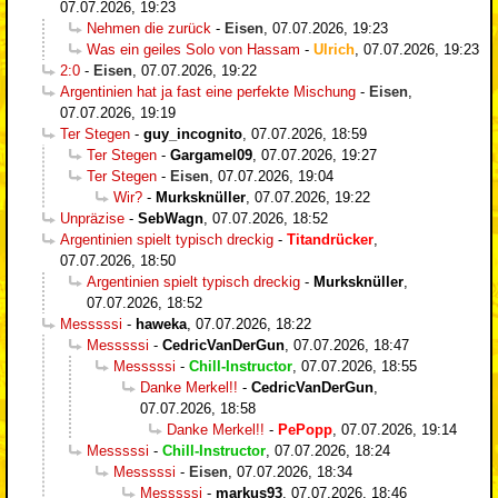
07.07.2026, 19:23
Nehmen die zurück
-
Eisen
,
07.07.2026, 19:23
Was ein geiles Solo von Hassam
-
Ulrich
,
07.07.2026, 19:23
2:0
-
Eisen
,
07.07.2026, 19:22
Argentinien hat ja fast eine perfekte Mischung
-
Eisen
,
07.07.2026, 19:19
Ter Stegen
-
guy_incognito
,
07.07.2026, 18:59
Ter Stegen
-
Gargamel09
,
07.07.2026, 19:27
Ter Stegen
-
Eisen
,
07.07.2026, 19:04
Wir?
-
Murksknüller
,
07.07.2026, 19:22
Unpräzise
-
SebWagn
,
07.07.2026, 18:52
Argentinien spielt typisch dreckig
-
Titandrücker
,
07.07.2026, 18:50
Argentinien spielt typisch dreckig
-
Murksknüller
,
07.07.2026, 18:52
Messsssi
-
haweka
,
07.07.2026, 18:22
Messsssi
-
CedricVanDerGun
,
07.07.2026, 18:47
Messsssi
-
Chill-Instructor
,
07.07.2026, 18:55
Danke Merkel!!
-
CedricVanDerGun
,
07.07.2026, 18:58
Danke Merkel!!
-
PePopp
,
07.07.2026, 19:14
Messsssi
-
Chill-Instructor
,
07.07.2026, 18:24
Messsssi
-
Eisen
,
07.07.2026, 18:34
Messsssi
-
markus93
,
07.07.2026, 18:46