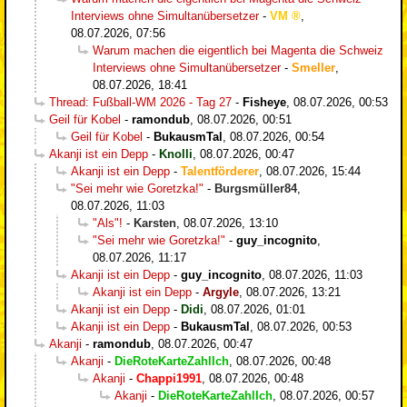
Interviews ohne Simultanübersetzer
-
VM
,
08.07.2026, 07:56
Warum machen die eigentlich bei Magenta die Schweiz
Interviews ohne Simultanübersetzer
-
Smeller
,
08.07.2026, 18:41
Thread: Fußball-WM 2026 - Tag 27
-
Fisheye
,
08.07.2026, 00:53
Geil für Kobel
-
ramondub
,
08.07.2026, 00:51
Geil für Kobel
-
BukausmTal
,
08.07.2026, 00:54
Akanji ist ein Depp
-
Knolli
,
08.07.2026, 00:47
Akanji ist ein Depp
-
Talentförderer
,
08.07.2026, 15:44
"Sei mehr wie Goretzka!"
-
Burgsmüller84
,
08.07.2026, 11:03
"Als"!
-
Karsten
,
08.07.2026, 13:10
"Sei mehr wie Goretzka!"
-
guy_incognito
,
08.07.2026, 11:17
Akanji ist ein Depp
-
guy_incognito
,
08.07.2026, 11:03
Akanji ist ein Depp
-
Argyle
,
08.07.2026, 13:21
Akanji ist ein Depp
-
Didi
,
08.07.2026, 01:01
Akanji ist ein Depp
-
BukausmTal
,
08.07.2026, 00:53
Akanji
-
ramondub
,
08.07.2026, 00:47
Akanji
-
DieRoteKarteZahlIch
,
08.07.2026, 00:48
Akanji
-
Chappi1991
,
08.07.2026, 00:48
Akanji
-
DieRoteKarteZahlIch
,
08.07.2026, 00:57