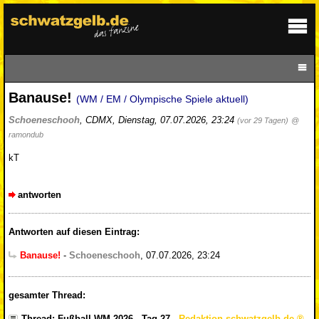
Banause!
(WM / EM / Olympische Spiele aktuell)
Schoeneschooh
,
CDMX
,
Dienstag, 07.07.2026, 23:24
(vor 29 Tagen)
@
ramondub
kT
antworten
Antworten auf diesen Eintrag:
Banause!
-
Schoeneschooh
,
07.07.2026, 23:24
gesamter Thread:
Thread: Fußball-WM 2026 - Tag 27
-
Redaktion schwatzgelb.de
,