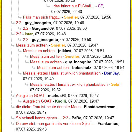
07.07.2026, 20:28
..das bringt nur Fußball...
-
CF
,
07.07.2026, 22:40
Falls man sich fragt...
-
Smeller
,
07.07.2026, 19:56
2:2
-
guy_incognito
,
07.07.2026, 19:48
2:2
-
Gargamel09
,
07.07.2026, 19:50
2:2
-
istar
,
07.07.2026, 19:48
2:2
-
guy_incognito
,
07.07.2026, 19:50
Messi zum achten
-
Smeller
,
07.07.2026, 19:47
Messi zum achten
-
jniklast
,
07.07.2026, 19:51
Messi zum achten
-
Smeller
,
07.07.2026, 19:52
Messi zum achten
-
guy_incognito
,
07.07.2026, 19:51
Messi zum achten
-
bobschulz
,
07.07.2026, 19:54
Messis letztes Hurra ist wirklich phantastisch
-
DomJay
,
07.07.2026, 19:49
Messis letztes Hurra ist wirklich phantastisch
-
Sebi
,
07.07.2026, 19:52
Ausgleich GOAT
-
markus93
,
07.07.2026, 19:47
Ausgleich GOAT
-
Knolli
,
07.07.2026, 19:47
die dicke Frau ist heute der alte Mann
-
Floatdownstream
,
07.07.2026, 19:47
So schnell kanns gehen.... 2:2
-
PaBe
,
07.07.2026, 19:47
Da erwartet man gar nichts von einem Spiel...
-
Frankonius
,
07.07.2026, 19:43