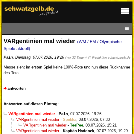
VARgentinien mal wieder
(WM / EM / Olympische
Spiele aktuell)
Pa1n
,
Dienstag, 07.07.2026, 19:26
(vor 32 Tagen)
@ Redaktion schwatzgelb.de
Messe sieht im ersten Spiel keine 100%-Rote und nun diese Rücknahme
des Tora...
antworten
Antworten auf diesen Eintrag:
VARgentinien mal wieder
-
Pa1n
,
07.07.2026, 19:26
VARgentinien mal wieder
-
Spekka
,
08.07.2026, 07:30
VARgentinien mal wieder
-
TeePee
,
08.07.2026, 15:21
VARgentinien mal wieder
-
Kapitän Haddock
,
07.07.2026, 19:29