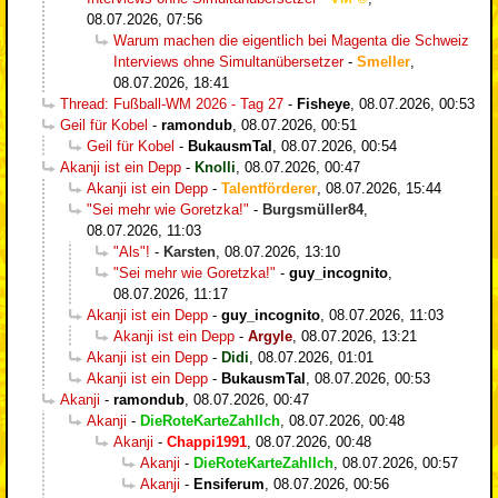
08.07.2026, 07:56
Warum machen die eigentlich bei Magenta die Schweiz
Interviews ohne Simultanübersetzer
-
Smeller
,
08.07.2026, 18:41
Thread: Fußball-WM 2026 - Tag 27
-
Fisheye
,
08.07.2026, 00:53
Geil für Kobel
-
ramondub
,
08.07.2026, 00:51
Geil für Kobel
-
BukausmTal
,
08.07.2026, 00:54
Akanji ist ein Depp
-
Knolli
,
08.07.2026, 00:47
Akanji ist ein Depp
-
Talentförderer
,
08.07.2026, 15:44
"Sei mehr wie Goretzka!"
-
Burgsmüller84
,
08.07.2026, 11:03
"Als"!
-
Karsten
,
08.07.2026, 13:10
"Sei mehr wie Goretzka!"
-
guy_incognito
,
08.07.2026, 11:17
Akanji ist ein Depp
-
guy_incognito
,
08.07.2026, 11:03
Akanji ist ein Depp
-
Argyle
,
08.07.2026, 13:21
Akanji ist ein Depp
-
Didi
,
08.07.2026, 01:01
Akanji ist ein Depp
-
BukausmTal
,
08.07.2026, 00:53
Akanji
-
ramondub
,
08.07.2026, 00:47
Akanji
-
DieRoteKarteZahlIch
,
08.07.2026, 00:48
Akanji
-
Chappi1991
,
08.07.2026, 00:48
Akanji
-
DieRoteKarteZahlIch
,
08.07.2026, 00:57
Akanji
-
Ensiferum
,
08.07.2026, 00:56