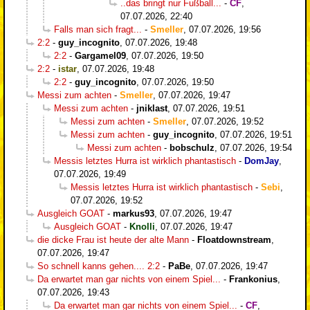
..das bringt nur Fußball...
-
CF
,
07.07.2026, 22:40
Falls man sich fragt...
-
Smeller
,
07.07.2026, 19:56
2:2
-
guy_incognito
,
07.07.2026, 19:48
2:2
-
Gargamel09
,
07.07.2026, 19:50
2:2
-
istar
,
07.07.2026, 19:48
2:2
-
guy_incognito
,
07.07.2026, 19:50
Messi zum achten
-
Smeller
,
07.07.2026, 19:47
Messi zum achten
-
jniklast
,
07.07.2026, 19:51
Messi zum achten
-
Smeller
,
07.07.2026, 19:52
Messi zum achten
-
guy_incognito
,
07.07.2026, 19:51
Messi zum achten
-
bobschulz
,
07.07.2026, 19:54
Messis letztes Hurra ist wirklich phantastisch
-
DomJay
,
07.07.2026, 19:49
Messis letztes Hurra ist wirklich phantastisch
-
Sebi
,
07.07.2026, 19:52
Ausgleich GOAT
-
markus93
,
07.07.2026, 19:47
Ausgleich GOAT
-
Knolli
,
07.07.2026, 19:47
die dicke Frau ist heute der alte Mann
-
Floatdownstream
,
07.07.2026, 19:47
So schnell kanns gehen.... 2:2
-
PaBe
,
07.07.2026, 19:47
Da erwartet man gar nichts von einem Spiel...
-
Frankonius
,
07.07.2026, 19:43
Da erwartet man gar nichts von einem Spiel...
-
CF
,