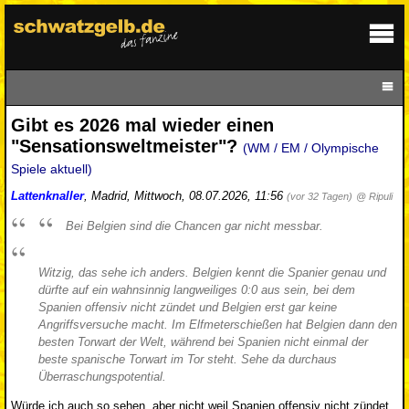
Gibt es 2026 mal wieder einen
"Sensationsweltmeister"?
(WM / EM / Olympische
Spiele aktuell)
Lattenknaller
,
Madrid
,
Mittwoch, 08.07.2026, 11:56
(vor 32 Tagen)
@ Ripuli
Bei Belgien sind die Chancen gar nicht messbar.
Witzig, das sehe ich anders. Belgien kennt die Spanier genau und
dürfte auf ein wahnsinnig langweiliges 0:0 aus sein, bei dem
Spanien offensiv nicht zündet und Belgien erst gar keine
Angriffsversuche macht. Im Elfmeterschießen hat Belgien dann den
besten Torwart der Welt, während bei Spanien nicht einmal der
beste spanische Torwart im Tor steht. Sehe da durchaus
Überraschungspotential.
Würde ich auch so sehen, aber nicht weil Spanien offensiv nicht zündet