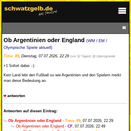
Ob Argentinien oder England
(WM / EM /
Olympische Spiele aktuell)
Timo_89
,
Dienstag, 07.07.2026, 22:29
(vor 32 Tagen)
@ Liberogrande
+1 Sofort dabei :-)
Kein Land lebt den Fußball so wie Argentinien und den Spielern merkt
man diese Bedeutung an.
antworten
Antworten auf diesen Eintrag:
Ob Argentinien oder England
-
Timo_89
,
07.07.2026, 22:29
Ob Argentinien oder England
-
CF
,
07.07.2026, 22:49