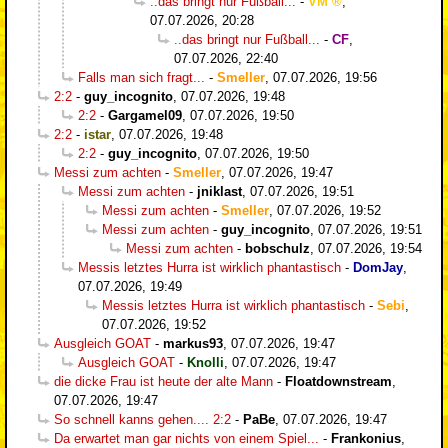
..das bringt nur Fußball...
-
VM
,
07.07.2026, 20:28
..das bringt nur Fußball...
-
CF
,
07.07.2026, 22:40
Falls man sich fragt...
-
Smeller
,
07.07.2026, 19:56
2:2
-
guy_incognito
,
07.07.2026, 19:48
2:2
-
Gargamel09
,
07.07.2026, 19:50
2:2
-
istar
,
07.07.2026, 19:48
2:2
-
guy_incognito
,
07.07.2026, 19:50
Messi zum achten
-
Smeller
,
07.07.2026, 19:47
Messi zum achten
-
jniklast
,
07.07.2026, 19:51
Messi zum achten
-
Smeller
,
07.07.2026, 19:52
Messi zum achten
-
guy_incognito
,
07.07.2026, 19:51
Messi zum achten
-
bobschulz
,
07.07.2026, 19:54
Messis letztes Hurra ist wirklich phantastisch
-
DomJay
,
07.07.2026, 19:49
Messis letztes Hurra ist wirklich phantastisch
-
Sebi
,
07.07.2026, 19:52
Ausgleich GOAT
-
markus93
,
07.07.2026, 19:47
Ausgleich GOAT
-
Knolli
,
07.07.2026, 19:47
die dicke Frau ist heute der alte Mann
-
Floatdownstream
,
07.07.2026, 19:47
So schnell kanns gehen.... 2:2
-
PaBe
,
07.07.2026, 19:47
Da erwartet man gar nichts von einem Spiel...
-
Frankonius
,