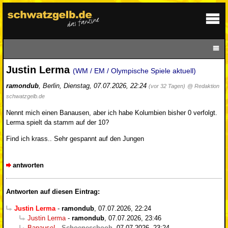
Justin Lerma
(WM / EM / Olympische Spiele aktuell)
ramondub
,
Berlin
,
Dienstag, 07.07.2026, 22:24
(vor 32 Tagen)
@ Redaktion
schwatzgelb.de
Nennt mich einen Banausen, aber ich habe Kolumbien bisher 0 verfolgt.
Lerma spielt da stamm auf der 10?
Find ich krass.. Sehr gespannt auf den Jungen
antworten
Antworten auf diesen Eintrag:
Justin Lerma
-
ramondub
,
07.07.2026, 22:24
Justin Lerma
-
ramondub
,
07.07.2026, 23:46
Banause!
-
Schoeneschooh
,
07.07.2026, 23:24