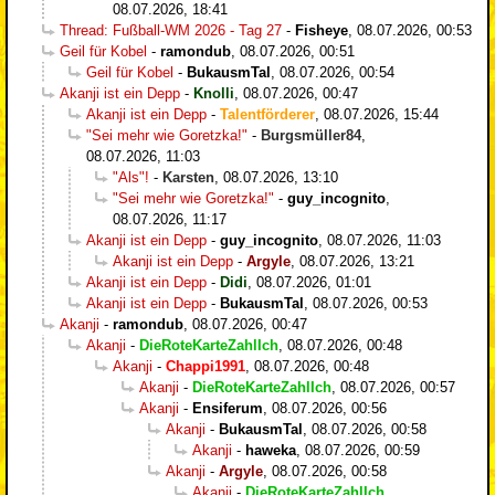
08.07.2026, 18:41
Thread: Fußball-WM 2026 - Tag 27
-
Fisheye
,
08.07.2026, 00:53
Geil für Kobel
-
ramondub
,
08.07.2026, 00:51
Geil für Kobel
-
BukausmTal
,
08.07.2026, 00:54
Akanji ist ein Depp
-
Knolli
,
08.07.2026, 00:47
Akanji ist ein Depp
-
Talentförderer
,
08.07.2026, 15:44
"Sei mehr wie Goretzka!"
-
Burgsmüller84
,
08.07.2026, 11:03
"Als"!
-
Karsten
,
08.07.2026, 13:10
"Sei mehr wie Goretzka!"
-
guy_incognito
,
08.07.2026, 11:17
Akanji ist ein Depp
-
guy_incognito
,
08.07.2026, 11:03
Akanji ist ein Depp
-
Argyle
,
08.07.2026, 13:21
Akanji ist ein Depp
-
Didi
,
08.07.2026, 01:01
Akanji ist ein Depp
-
BukausmTal
,
08.07.2026, 00:53
Akanji
-
ramondub
,
08.07.2026, 00:47
Akanji
-
DieRoteKarteZahlIch
,
08.07.2026, 00:48
Akanji
-
Chappi1991
,
08.07.2026, 00:48
Akanji
-
DieRoteKarteZahlIch
,
08.07.2026, 00:57
Akanji
-
Ensiferum
,
08.07.2026, 00:56
Akanji
-
BukausmTal
,
08.07.2026, 00:58
Akanji
-
haweka
,
08.07.2026, 00:59
Akanji
-
Argyle
,
08.07.2026, 00:58
Akanji
-
DieRoteKarteZahlIch
,