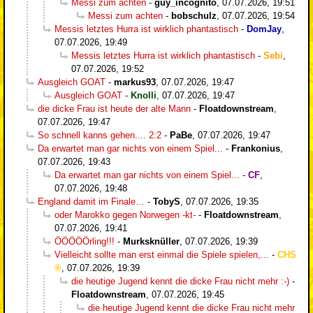
Messi zum achten
-
guy_incognito
,
07.07.2026, 19:51
Messi zum achten
-
bobschulz
,
07.07.2026, 19:54
Messis letztes Hurra ist wirklich phantastisch
-
DomJay
,
07.07.2026, 19:49
Messis letztes Hurra ist wirklich phantastisch
-
Sebi
,
07.07.2026, 19:52
Ausgleich GOAT
-
markus93
,
07.07.2026, 19:47
Ausgleich GOAT
-
Knolli
,
07.07.2026, 19:47
die dicke Frau ist heute der alte Mann
-
Floatdownstream
,
07.07.2026, 19:47
So schnell kanns gehen.... 2:2
-
PaBe
,
07.07.2026, 19:47
Da erwartet man gar nichts von einem Spiel...
-
Frankonius
,
07.07.2026, 19:43
Da erwartet man gar nichts von einem Spiel...
-
CF
,
07.07.2026, 19:48
England damit im Finale…
-
TobyS
,
07.07.2026, 19:35
oder Marokko gegen Norwegen -kt-
-
Floatdownstream
,
07.07.2026, 19:41
ÖÖÖÖÖrling!!!
-
Murksknüller
,
07.07.2026, 19:39
Vielleicht sollte man erst einmal die Spiele spielen,...
-
CHS
,
07.07.2026, 19:39
die heutige Jugend kennt die dicke Frau nicht mehr :-)
-
Floatdownstream
,
07.07.2026, 19:45
die heutige Jugend kennt die dicke Frau nicht mehr