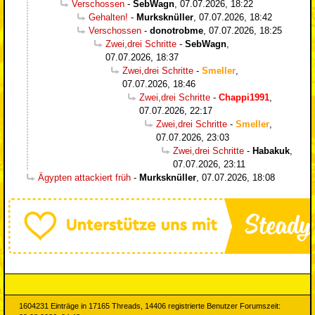
Verschossen
-
SebWagn
,
07.07.2026, 18:22
Gehalten!
-
Murksknüller
,
07.07.2026, 18:42
Verschossen
-
donotrobme
,
07.07.2026, 18:25
Zwei,drei Schritte
-
SebWagn
,
07.07.2026, 18:37
Zwei,drei Schritte
-
Smeller
,
07.07.2026, 18:46
Zwei,drei Schritte
-
Chappi1991
,
07.07.2026, 22:17
Zwei,drei Schritte
-
Smeller
,
07.07.2026, 23:03
Zwei,drei Schritte
-
Habakuk
,
07.07.2026, 23:11
Ägypten attackiert früh
-
Murksknüller
,
07.07.2026, 18:08
1604231 Einträge in 17165 Threads, 14406 registrierte Benutzer Forumszeit: