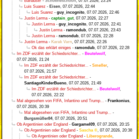
Banause!
-
Schoeneschooh
,
07.07.2026, 23:24
Luis Suarez
-
Eisen
,
07.07.2026, 22:44
Luis Suarez
-
guy_incognito
,
07.07.2026, 22:46
Justin Lerma
-
captain_gut
,
07.07.2026, 22:27
Justin Lerma
-
guy_incognito
,
07.07.2026, 22:41
Justin Lerma
-
ramondub
,
07.07.2026, 23:43
Justin Lerma
-
ramondub
,
07.07.2026, 22:28
Justin Lerma
-
Karak Varn
,
07.07.2026, 22:26
Ok das erklärt einiges
-
ramondub
,
07.07.2026, 22:28
Im ZDF erzählt der Schiedsrichter...
-
Beutelwolf
,
07.07.2026, 21:24
Im ZDF erzählt der Schiedsrichter...
-
Smeller
,
07.07.2026, 21:57
Im ZDF erzählt der Schiedsrichter...
-
SantiagoKinderBueno
,
07.07.2026, 21:49
Im ZDF erzählt der Schiedsrichter...
-
Beutelwolf
,
07.07.2026, 22:22
Mal abgesehen von FIFA, Infantino und Trump...
-
Frankonius
,
07.07.2026, 20:39
Mal abgesehen von FIFA, Infantino und Trump...
-
Burgsmüller84
,
07.07.2026, 20:51
Ob Argentinien oder England
-
Gargamel09
,
07.07.2026, 20:15
Ob Argentinien oder England
-
Sascha
,
07.07.2026, 20:38
Ob Argentinien oder England
-
Liberogrande
,