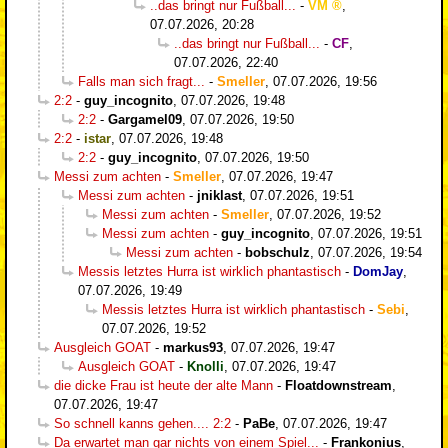
..das bringt nur Fußball...
-
VM
,
07.07.2026, 20:28
..das bringt nur Fußball...
-
CF
,
07.07.2026, 22:40
Falls man sich fragt...
-
Smeller
,
07.07.2026, 19:56
2:2
-
guy_incognito
,
07.07.2026, 19:48
2:2
-
Gargamel09
,
07.07.2026, 19:50
2:2
-
istar
,
07.07.2026, 19:48
2:2
-
guy_incognito
,
07.07.2026, 19:50
Messi zum achten
-
Smeller
,
07.07.2026, 19:47
Messi zum achten
-
jniklast
,
07.07.2026, 19:51
Messi zum achten
-
Smeller
,
07.07.2026, 19:52
Messi zum achten
-
guy_incognito
,
07.07.2026, 19:51
Messi zum achten
-
bobschulz
,
07.07.2026, 19:54
Messis letztes Hurra ist wirklich phantastisch
-
DomJay
,
07.07.2026, 19:49
Messis letztes Hurra ist wirklich phantastisch
-
Sebi
,
07.07.2026, 19:52
Ausgleich GOAT
-
markus93
,
07.07.2026, 19:47
Ausgleich GOAT
-
Knolli
,
07.07.2026, 19:47
die dicke Frau ist heute der alte Mann
-
Floatdownstream
,
07.07.2026, 19:47
So schnell kanns gehen.... 2:2
-
PaBe
,
07.07.2026, 19:47
Da erwartet man gar nichts von einem Spiel...
-
Frankonius
,