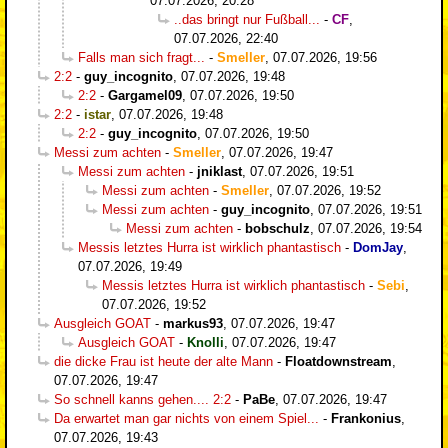
07.07.2026, 20:28
..das bringt nur Fußball...
-
CF
,
07.07.2026, 22:40
Falls man sich fragt...
-
Smeller
,
07.07.2026, 19:56
2:2
-
guy_incognito
,
07.07.2026, 19:48
2:2
-
Gargamel09
,
07.07.2026, 19:50
2:2
-
istar
,
07.07.2026, 19:48
2:2
-
guy_incognito
,
07.07.2026, 19:50
Messi zum achten
-
Smeller
,
07.07.2026, 19:47
Messi zum achten
-
jniklast
,
07.07.2026, 19:51
Messi zum achten
-
Smeller
,
07.07.2026, 19:52
Messi zum achten
-
guy_incognito
,
07.07.2026, 19:51
Messi zum achten
-
bobschulz
,
07.07.2026, 19:54
Messis letztes Hurra ist wirklich phantastisch
-
DomJay
,
07.07.2026, 19:49
Messis letztes Hurra ist wirklich phantastisch
-
Sebi
,
07.07.2026, 19:52
Ausgleich GOAT
-
markus93
,
07.07.2026, 19:47
Ausgleich GOAT
-
Knolli
,
07.07.2026, 19:47
die dicke Frau ist heute der alte Mann
-
Floatdownstream
,
07.07.2026, 19:47
So schnell kanns gehen.... 2:2
-
PaBe
,
07.07.2026, 19:47
Da erwartet man gar nichts von einem Spiel...
-
Frankonius
,
07.07.2026, 19:43