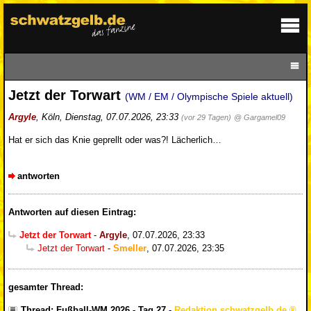
Jetzt der Torwart
(WM / EM / Olympische Spiele aktuell)
Argyle
,
Köln
,
Dienstag, 07.07.2026, 23:33
(vor 29 Tagen)
@ Gargamel09
Hat er sich das Knie geprellt oder was?! Lächerlich…
antworten
Antworten auf diesen Eintrag:
Jetzt der Torwart
-
Argyle
,
07.07.2026, 23:33
Jetzt der Torwart
-
Smeller
,
07.07.2026, 23:35
gesamter Thread:
Thread: Fußball-WM 2026 - Tag 27
-
Redaktion schwatzgelb.de
,