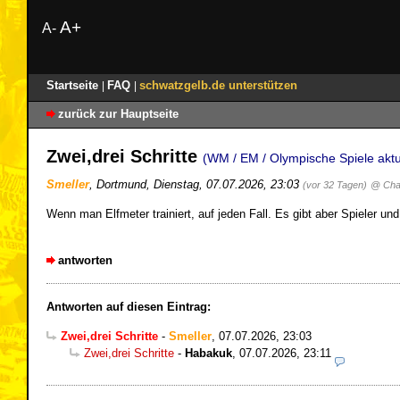
A+
A-
Startseite
FAQ
schwatzgelb.de unterstützen
|
|
zurück zur Hauptseite
Zwei,drei Schritte
(WM / EM / Olympische Spiele aktu
Smeller
,
Dortmund
,
Dienstag, 07.07.2026, 23:03
(vor 32 Tagen)
@ Cha
Wenn man Elfmeter trainiert, auf jeden Fall. Es gibt aber Spieler u
antworten
Antworten auf diesen Eintrag:
Zwei,drei Schritte
-
Smeller
,
07.07.2026, 23:03
Zwei,drei Schritte
-
Habakuk
,
07.07.2026, 23:11