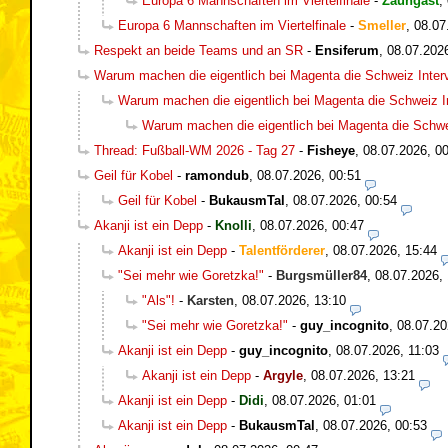
Europa 6 Mannschaften im Viertelfinale
-
Zaungast
,
Europa 6 Mannschaften im Viertelfinale
-
Smeller
,
08.07
Respekt an beide Teams und an SR
-
Ensiferum
,
08.07.202
Warum machen die eigentlich bei Magenta die Schweiz Inter
Warum machen die eigentlich bei Magenta die Schweiz I
Warum machen die eigentlich bei Magenta die Schwe
Thread: Fußball-WM 2026 - Tag 27
-
Fisheye
,
08.07.2026, 0
Geil für Kobel
-
ramondub
,
08.07.2026, 00:51
Geil für Kobel
-
BukausmTal
,
08.07.2026, 00:54
Akanji ist ein Depp
-
Knolli
,
08.07.2026, 00:47
Akanji ist ein Depp
-
Talentförderer
,
08.07.2026, 15:44
"Sei mehr wie Goretzka!"
-
Burgsmüller84
,
08.07.2026, 
"Als"!
-
Karsten
,
08.07.2026, 13:10
"Sei mehr wie Goretzka!"
-
guy_incognito
,
08.07.20
Akanji ist ein Depp
-
guy_incognito
,
08.07.2026, 11:03
Akanji ist ein Depp
-
Argyle
,
08.07.2026, 13:21
Akanji ist ein Depp
-
Didi
,
08.07.2026, 01:01
Akanji ist ein Depp
-
BukausmTal
,
08.07.2026, 00:53