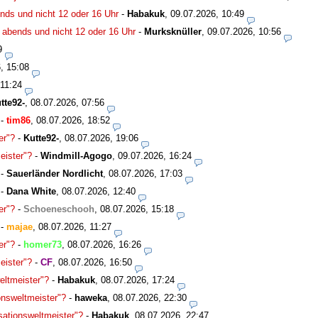
nds und nicht 12 oder 16 Uhr
-
Habakuk
,
09.07.2026, 10:49
 abends und nicht 12 oder 16 Uhr
-
Murksknüller
,
09.07.2026, 10:56
9
, 15:08
 11:24
tte92-
,
08.07.2026, 07:56
-
tim86
,
08.07.2026, 18:52
er"?
-
Kutte92-
,
08.07.2026, 19:06
eister"?
-
Windmill-Agogo
,
09.07.2026, 16:24
-
Sauerländer Nordlicht
,
08.07.2026, 17:03
-
Dana White
,
08.07.2026, 12:40
er"?
-
Schoeneschooh
,
08.07.2026, 15:18
-
majae
,
08.07.2026, 11:27
er"?
-
homer73
,
08.07.2026, 16:26
eister"?
-
CF
,
08.07.2026, 16:50
eltmeister"?
-
Habakuk
,
08.07.2026, 17:24
onsweltmeister"?
-
haweka
,
08.07.2026, 22:30
sationsweltmeister"?
-
Habakuk
,
08.07.2026, 22:47