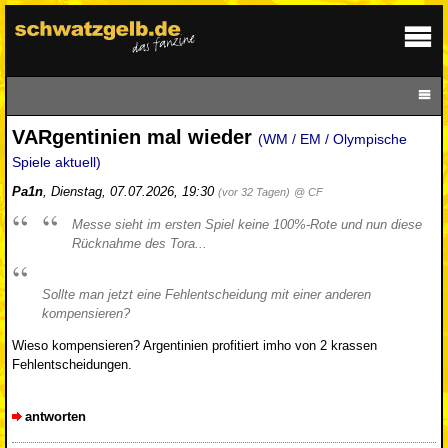
VARgentinien mal wieder
(WM / EM / Olympische
Spiele aktuell)
Pa1n
,
Dienstag, 07.07.2026, 19:30
(vor 32 Tagen)
@ CF
Messe sieht im ersten Spiel keine 100%-Rote und nun diese
Rücknahme des Tora...
Sollte man jetzt eine Fehlentscheidung mit einer anderen
kompensieren?
Wieso kompensieren? Argentinien profitiert imho von 2 krassen
Fehlentscheidungen.
antworten